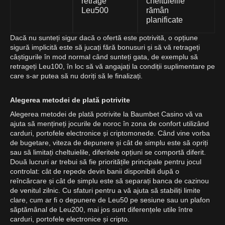
retrage
cheltuielile
Leu500
rămân
planificate
Dacă nu sunteți sigur dacă o ofertă este potrivită, o opțiune
sigură implicită este să jucați fără bonusuri și să vă retrageți
câștigurile în mod normal când sunteți gata, de exemplu să
retrageți Leu100, în loc să vă angajați la condiții suplimentare pe
care s-ar putea să nu doriți să le finalizați.
Alegerea metodei de plată potrivite
Alegerea metodei de plată potrivite la Baumbet Casino vă va
ajuta să mențineți jocurile de noroc în zona de confort utilizând
carduri, portofele electronice și criptomonede. Când vine vorba
de bugetare, viteza de depunere și cât de simplu este să opriți
sau să limitați cheltuielile, diferitele opțiuni se comportă diferit.
Două lucruri ar trebui să fie prioritățile principale pentru jocul
controlat: cât de repede devin banii disponibili după o
reîncărcare și cât de simplu este să separați banca de cazinou
de venitul zilnic. Cu sfaturi pentru a vă ajuta să stabiliți limite
clare, cum ar fi o depunere de Leu50 pe sesiune sau un plafon
săptămânal de Leu200, mai jos sunt diferențele utile între
carduri, portofele electronice și cripto.