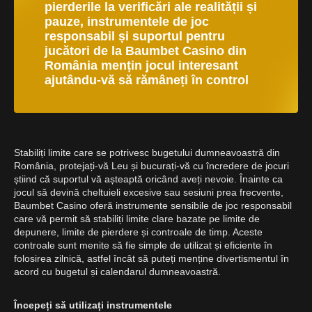
pierderile la verificări ale realității și
pauze, instrumentele de joc
responsabil și suportul pentru
jucători de la Baumbet Casino din
România mențin jocul interesant
ajutându-vă să rămâneți în control
Stabiliți limite care se potrivesc bugetului dumneavoastră din
România, protejați-vă Leu și bucurați-vă cu încredere de jocuri
știind că suportul vă așteaptă oricând aveți nevoie. Înainte ca
jocul să devină cheltuieli excesive sau sesiuni prea frecvente,
Baumbet Casino oferă instrumente sensibile de joc responsabil
care vă permit să stabiliți limite clare bazate pe limite de
depunere, limite de pierdere și controale de timp. Aceste
controale sunt menite să fie simple de utilizat și eficiente în
folosirea zilnică, astfel încât să puteți menține divertismentul în
acord cu bugetul și calendarul dumneavoastră.
Începeți să utilizați instrumentele