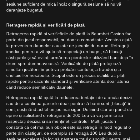
sesiune suficient de mică încât o singură sesiune să nu vă
deranjeze bugetul.
Retragere rapidă și verificări de plată
Retragerea rapidă și verificările de plată la Baumbet Casino fac
parte din jocul responsabil, nu doar o comoditate. Acestea ajută
la prevenirea daunelor cauzate de jocurile de noroc. Retrageți
imediat pentru a vă ajuta să respectați un buget, să blocați
câștigurile și să evitați urmărirea pierderilor utilizând bani deja în
drum spre dumneavoastră. Verificările de plată protejează
simultan jucătorii împotriva preluării contului, a fraudei și a
cheltuielilor nesăbuite. Scopul este un proces echilibrat: plăți
rapide pentru cazurile standard și verificare atentă doar atunci
când reduce semnificativ daunele.
Retragerea rapidă ajută la reducerea tentației de a anula decizii
sau de a continua pariurile doar pentru că banii sunt „blocați” în
cont, susținând astfel un joc mai sigur. Definind clar un punct de
oprire și solicitând o retragere de 200 Leu vă va permite să
respectați decizia și să mențineți controlul. Mulți jucători
constată că cel mai bun obicei este să retragă în mod regulat o
parte din câștiguri, de exemplu să retragă 100 Leu după o
sesiune excelentă în loc să păstreze totul disponibil pentru mai