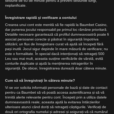
sesiune de 60 de minute pentru a preveni sesiunile lungi,
neplanificate.
Înregistrare rapidă și verificare a contului
Crearea unui cont este menită să fie rapidă la Baumbet Casino,
dar punerea jocului responsabil pe primul loc rămâne prioritară.
Detaliile necesare garantează că profilul dumneavoastră poate fi
asociat persoanei corecte și păstrat în siguranță împotriva
utilizării; un flux de înregistrare curat vă ajută să începeți fără
pași inutili. Jocul sigur depinde în mare măsură de verificare; nu
este o formalitate. În special dacă intenționați să retrageți 500
Leu sau mai mult, aceasta susține verificările de vârstă, evită
conturile duplicate și ajută la menținerea retragerilor în
siguranță. De obicei, înregistrarea durează doar câteva minute.
Cum să vă înregistrați în câteva minute?
Vi se vor solicita informații personale de bază și date de contact
pentru ca Baumbet să vă poată accesa autentificarea și să vă
trimită alerte relevante pentru cont. Începeți prin a utiliza datele
dumneavoastră reale; aceasta ajută la evitarea întârzierilor
ulterioare atunci când doriți să retrageți câștigurile. Verificați de
două ori ortografia numelui și adresei și asigurați-vă că numărul