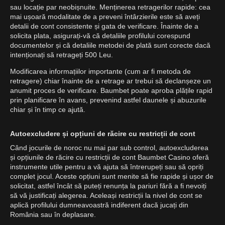
sau locație par neobișnuite. Menținerea retragerilor rapide: cea
mai ușoară modalitate de a preveni întârzierile este să aveți
detalii de cont consistente și gata de verificare. Înainte de a
solicita plata, asigurați-vă că detaliile profilului corespund
documentelor și că detaliile metodei de plată sunt corecte dacă
intenționați să retrageți 500 Leu.
Modificarea informațiilor importante (cum ar fi metoda de
retragere) chiar înainte de a retrage ar trebui să declanșeze un
anumit proces de verificare. Baumbet poate aproba plățile rapid
prin planificare în avans, prevenind astfel daunele și abuzurile
chiar și în timp ce ajută.
Autoexcludere și opțiuni de răcire cu restricții de cont
Când jocurile de noroc nu mai par sub control, autoexcluderea
și opțiunile de răcire cu restricții de cont Baumbet Casino oferă
instrumente utile pentru a vă ajuta să întrerupeți sau să opriți
complet jocul. Aceste opțiuni sunt menite să fie rapide și ușor de
solicitat, astfel încât să puteți renunța la pariuri fără a fi nevoiți
să vă justificați alegerea. Aceleași restricții la nivel de cont se
aplică profilului dumneavoastră indiferent dacă jucați din
România sau în deplasare.