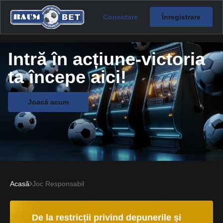
Conectare
Înregistrare
Intră în acțiune-victoria
ta începe aici!
Joacă acum
Acasă
Joc Responsabil
De la restricții privind depunerile și