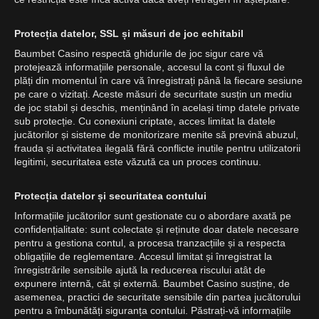
Protecția datelor, SSL și măsuri de joc echitabil
Baumbet Casino respectă ghidurile de joc sigur care vă
protejează informațiile personale, accesul la cont și fluxul de
plăți din momentul în care vă înregistrați până la fiecare sesiune
pe care o vizitați. Aceste măsuri de securitate susțin un mediu
de joc stabil și deschis, menținând în același timp datele private
sub protecție. Cu conexiuni criptate, acces limitat la datele
jucătorilor și sisteme de monitorizare menite să prevină abuzul,
frauda și activitatea ilegală fără conflicte inutile pentru utilizatorii
legitimi, securitatea este văzută ca un proces continuu.
Protecția datelor și securitatea contului
Informațiile jucătorilor sunt gestionate cu o abordare axată pe
confidențialitate: sunt colectate și reținute doar datele necesare
pentru a gestiona contul, a procesa tranzacțiile și a respecta
obligațiile de reglementare. Accesul limitat și înregistrat la
înregistrările sensibile ajută la reducerea riscului atât de
expunere internă, cât și externă. Baumbet Casino susține, de
asemenea, practici de securitate sensibile din partea jucătorului
pentru a îmbunătăți siguranța contului. Păstrați-vă informațiile