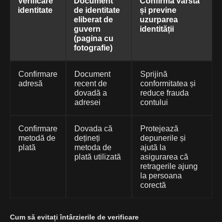
Verificare
Document
Confirmă vârsta
identitate
de identitate
și previne
eliberat de
uzurparea
guvern
identității
(pagina cu
fotografie)
Confirmare
Document
Sprijină
adresă
recent de
conformitatea și
dovadă a
reduce frauda
adresei
contului
Confirmare
Dovada că
Protejează
metodă de
dețineți
depunerile și
plată
metoda de
ajută la
plată utilizată
asigurarea că
retragerile ajung
la persoana
corectă
Cum să evitați întârzierile de verificare