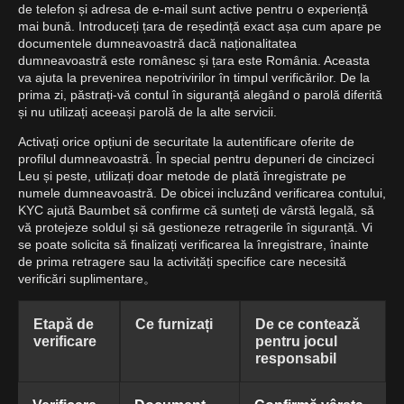
de telefon și adresa de e-mail sunt active pentru o experiență
mai bună. Introduceți țara de reședință exact așa cum apare pe
documentele dumneavoastră dacă naționalitatea
dumneavoastră este românesc și țara este România. Aceasta
va ajuta la prevenirea nepotrivirilor în timpul verificărilor. De la
prima zi, păstrați-vă contul în siguranță alegând o parolă diferită
și nu utilizați aceeași parolă de la alte servicii.
Activați orice opțiuni de securitate la autentificare oferite de
profilul dumneavoastră. În special pentru depuneri de cincizeci
Leu și peste, utilizați doar metode de plată înregistrate pe
numele dumneavoastră. De obicei incluzând verificarea contului,
KYC ajută Baumbet să confirme că sunteți de vârstă legală, să
vă protejeze soldul și să gestioneze retragerile în siguranță. Vi
se poate solicita să finalizați verificarea la înregistrare, înainte
de prima retragere sau la activități specifice care necesită
verificări suplimentare。
Etapă de
Ce furnizați
De ce contează
verificare
pentru jocul
responsabil